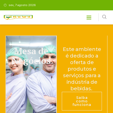
sex, 7 agosto 2026
Mesa de
Este ambiente
é dedicado a
Negócios
oferta de
produtos e
serviços para a
indústria de
bebidas.
Saiba
como
funciona